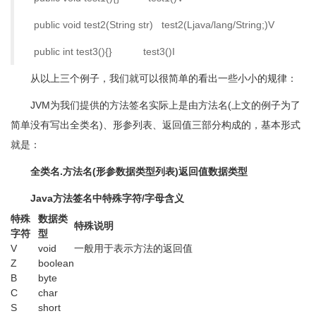
public void test2(String str) test2(Ljava/lang/String;)V
public int test3(){} test3()I
从以上三个例子，我们就可以很简单的看出一些小小的规律：
JVM为我们提供的方法签名实际上是由方法名(上文的例子为了
简单没有写出全类名)、形参列表、返回值三部分构成的，基本形式
就是：
全类名.方法名(形参数据类型列表)返回值数据类型
Java
方法签名中特殊字符/字母含义
特殊
数据类
特殊说明
字符
型
V
void
一般用于表示方法的返回值
Z
boolean
B
byte
C
char
S
short