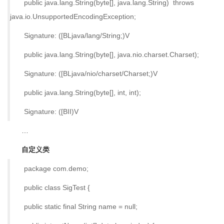
public java.lang.String(byte[], java.lang.String) throws
java.io.UnsupportedEncodingException;
Signature: ([BLjava/lang/String;)V
public java.lang.String(byte[], java.nio.charset.Charset);
Signature: ([BLjava/nio/charset/Charset;)V
public java.lang.String(byte[], int, int);
Signature: ([BII)V
…
自定义类
package com.demo;
public class SigTest {
public static final String name = null;