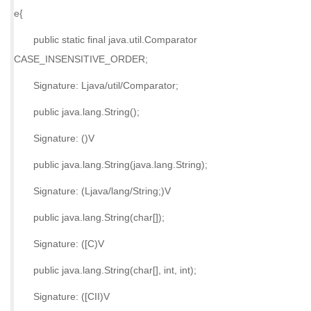
e{
public static final java.util.Comparator
CASE_INSENSITIVE_ORDER;
Signature: Ljava/util/Comparator;
public java.lang.String();
Signature: ()V
public java.lang.String(java.lang.String);
Signature: (Ljava/lang/String;)V
public java.lang.String(char[]);
Signature: ([C)V
public java.lang.String(char[], int, int);
Signature: ([CII)V