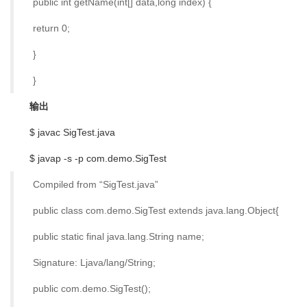
public int getName(int[] data,long index) {
return 0;
}
}
输出
$ javac SigTest.java
$ javap -s -p com.demo.SigTest
Compiled from “SigTest.java”
public class com.demo.SigTest extends java.lang.Object{
public static final java.lang.String name;
Signature: Ljava/lang/String;
public com.demo.SigTest();