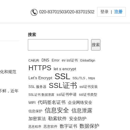
020-83701503/020-83701502
登录
|
注册
搜索
搜索
DNS
Error
ev ssl证书
CA机构
GlobalSign
HTTPS
let s encrypt
格化和规范
SSL
Let’s Encrypt
SSL/TLS，https
SSL证书
SSL 服务器
ssl证书安装
不鲜，近年
ssl证书申请
ssl证书类型
SSL证书 数据泄露
代码签名证书
企业网络安全
WIFI
信息安全
信息泄露
信息保护
勒索软件
安全防护
加密算法
数据保护
数字证书
恶意软件
恶意程序