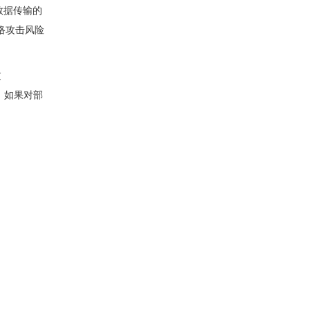
数据传输的
络攻击风险
过
。如果对部