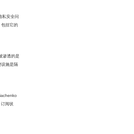
隐私安全问
，包括它的
，被渗透的是
键设施是隔
chenko
、订阅状