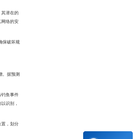
，其潜在的
其网络的安
确保破坏规
增。据预测
络钓鱼事件
难以识别，
位置，划分