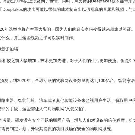
，有超过90%以上涉及到了色情。同时，AI支持的Deepfakes技术能带
Deepfakes的攻击可能以很低的成本制造出以假乱真的音频和视频，与
eepfakes对2020年选举也将产生重大影响，因为人们的真实身份变得越来越难以验
过什么，并且这些视频近乎可以实时制作。
题意识加强
设备相较之前大幅增加，技术更加先进，对于人们的生活更加便捷。但是针
tics预测，到2020年，全球活跃的物联网设备数量将达到100亿台。智能家
用路由器、智能门铃、汽车或者其他智能设备来监视用户生活，窃取用户
罪的手段，这些都让人们对物联网“又爱又怕”。
素的考量。研发没有安全问题的联网产品，增加人们对设备的信任程度，扩
者需要制定计划，升级其提供的功能以确保安全的物联网系统。