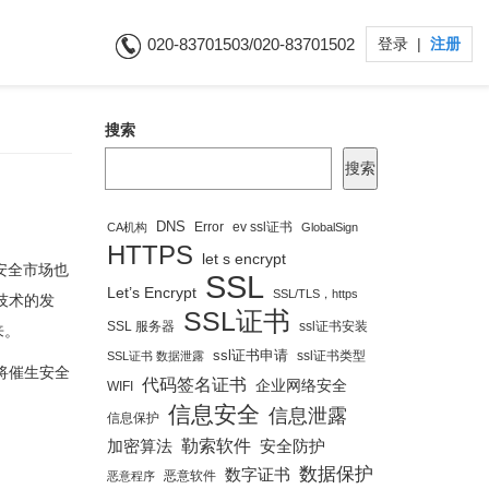
020-83701503/020-83701502
登录
|
注册
搜索
搜索
DNS
Error
ev ssl证书
CA机构
GlobalSign
HTTPS
let s encrypt
安全市场也
SSL
Let’s Encrypt
SSL/TLS，https
技术的发
SSL证书
SSL 服务器
ssl证书安装
来。
ssl证书申请
ssl证书类型
SSL证书 数据泄露
将催生安全
代码签名证书
企业网络安全
WIFI
信息安全
信息泄露
信息保护
勒索软件
安全防护
加密算法
数据保护
数字证书
恶意软件
恶意程序