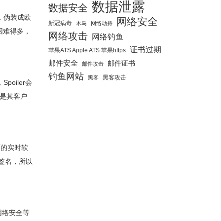
数据泄露
数据安全
器，伪装成欧
网络安全
新冠病毒
木马
网络劫持
困难得多，
网络攻击
网络钓鱼
证书过期
苹果ATS Apple ATS 苹果https
邮件安全
邮件证书
邮件攻击
钓鱼网站
黑客攻击
黑客
oiler会
还是其客户
硕的实时软
法签名，所以
网络安全等