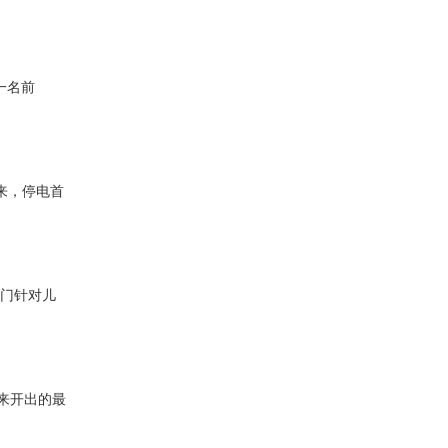
一名前
来，停电首
专门针对儿
以来开出的最