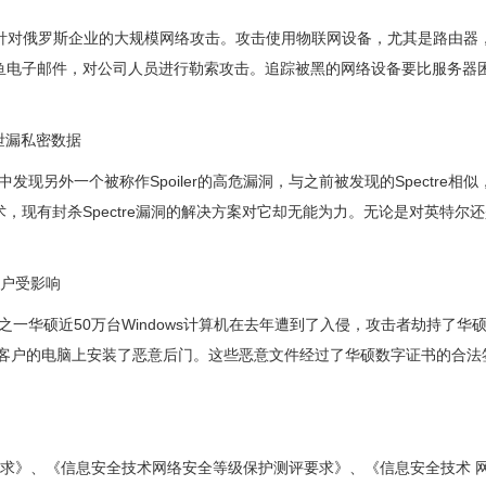
专家记录到针对俄罗斯企业的大规模网络攻击。攻击使用物联网设备，尤其是路由
鱼电子邮件，对公司人员进行勒索攻击。追踪被黑的网络设备要比服务器
。
泄漏私密数据
外一个被称作Spoiler的高危漏洞，与之前被发现的Spectre相似，Sp
技术，现有封杀Spectre漏洞的解决方案对它却无能为力。无论是对英特尔
用户受影响
一华硕近50万台Windows计算机在去年遭到了入侵，攻击者劫持了华
情况下在客户的电脑上安装了恶意后门。这些恶意文件经过了华硕数字证书的合
要求》、《信息安全技术网络安全等级保护测评要求》、《信息安全技术 