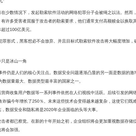
儿”
有在少数情况下，发起勒索软件活动的网络犯罪分子会被绳之以法。然而
，有许多受害者屈服于攻击者的勒索要求，他们通常支付高额赎金以换取
超过100亿美元。
络犯罪形式，黑客想必不会放弃。并且目标式勒索软件攻击将大幅度增加，
件只是冰山一角
露事件仍是人们的核心关注点。数据安全问题逐渐凸显的另一面是数据的激
成为数据量最大、数据类型最丰富的国家之一。
运营商收集用户数据等一系列事件依然在人们视线中活跃。后续引发的网
钓鱼诈骗今年增长了250％。未来这些技术会变得越来越复杂，这使它们既
，数据安全和隐私将是2020年企业面临的头等大事。
攻击者都已察觉。在新的十年开始之初，企业组织将会更加重视数据存储
也将会加强。