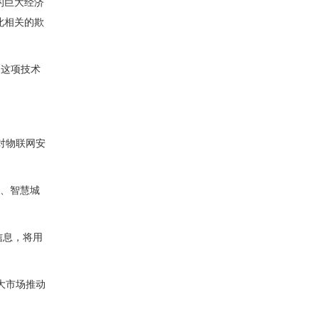
来的巨大经济
此相关的欺
证。这项技术
对物联网安
居、智慧城
信息，将用
大市场推动