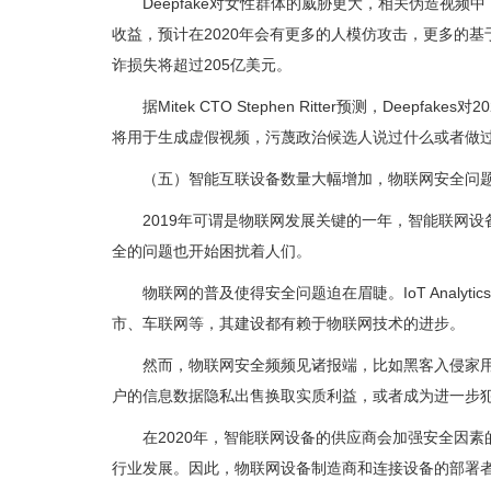
Deepfake对女性群体的威胁更大，相关伪造视频中
收益，预计在2020年会有更多的人模仿攻击，更多的基于
诈损失将超过205亿美元。
据Mitek CTO Stephen Ritter预测，D
将用于生成虚假视频，污蔑政治候选人说过什么或者做
（五）智能互联设备数量大幅增加，物联网安全问
2019年可谓是物联网发展关键的一年，智能联网
全的问题也开始困扰着人们。
物联网的普及使得安全问题迫在眉睫。IoT Analy
市、车联网等，其建设都有赖于物联网技术的进步。
然而，物联网安全频频见诸报端，比如黑客入侵家
户的信息数据隐私出售换取实质利益，或者成为进一步犯
在2020年，智能联网设备的供应商会加强安全因
行业发展。因此，物联网设备制造商和连接设备的部署