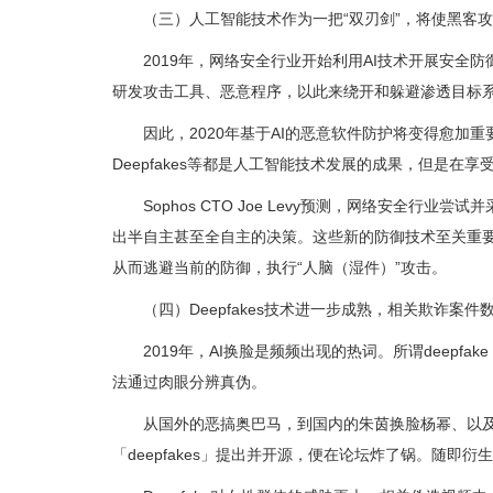
（三）人工智能技术作为一把“双刃剑”，将使黑客
2019年，网络安全行业开始利用AI技术开展安全
研发攻击工具、恶意程序，以此来绕开和躲避渗透目标
因此，2020年基于AI的恶意软件防护将变得愈加
Deepfakes等都是人工智能技术发展的成果，但是
Sophos CTO Joe Levy预测，网络安全
出半自主甚至全自主的决策。这些新的防御技术至关重
从而逃避当前的防御，执行“人脑（湿件）”攻击。
（四）Deepfakes技术进一步成熟，相关欺诈案
2019年，AI换脸是频频出现的热词。所谓deep
法通过肉眼分辨真伪。
从国外的恶搞奥巴马，到国内的朱茵换脸杨幂、以及ZA
「deepfakes」提出并开源，便在论坛炸了锅。随即衍