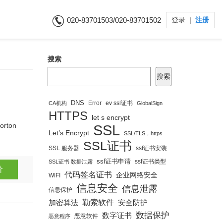
020-83701503/020-83701502
登录
|
注册
搜索
搜索
DNS
Error
ev ssl证书
CA机构
GlobalSign
HTTPS
let s encrypt
ton
SSL
Let’s Encrypt
SSL/TLS，https
SSL证书
SSL 服务器
ssl证书安装
ssl证书申请
ssl证书类型
SSL证书 数据泄露
价
代码签名证书
企业网络安全
WIFI
信息安全
信息泄露
信息保护
勒索软件
安全防护
加密算法
数据保护
数字证书
恶意软件
恶意程序