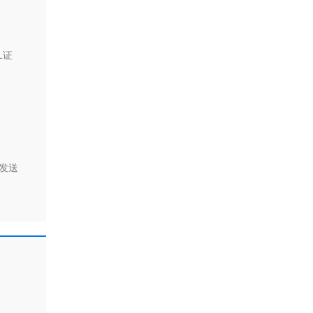
L证
发送