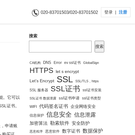
020-83701503/020-83701502
登录
|
注册
搜索
搜索
DNS
Error
ev ssl证书
CA机构
GlobalSign
HTTPS
let s encrypt
SSL
Let’s Encrypt
SSL/TLS，https
SSL证书
SSL 服务器
ssl证书安装
能。它可以
ssl证书申请
ssl证书类型
SSL证书 数据泄露
SL证书。
代码签名证书
企业网络安全
WIFI
信息安全
信息泄露
信息保护
勒索软件
安全防护
加密算法
是，申请账
数据保护
数字证书
恶意软件
恶意程序
→购买证