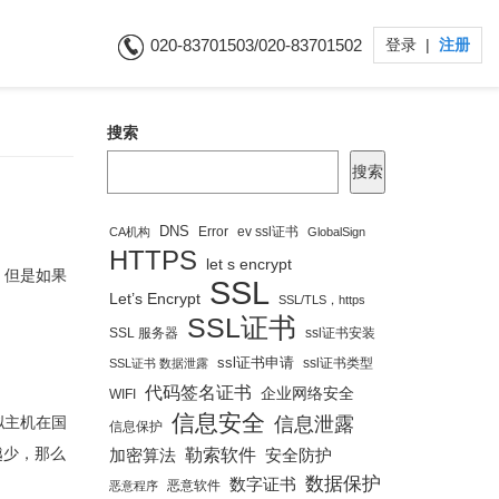
020-83701503/020-83701502
登录
|
注册
搜索
搜索
DNS
Error
ev ssl证书
CA机构
GlobalSign
HTTPS
let s encrypt
，但是如果
SSL
Let’s Encrypt
SSL/TLS，https
SSL证书
SSL 服务器
ssl证书安装
ssl证书申请
ssl证书类型
SSL证书 数据泄露
代码签名证书
企业网络安全
WIFI
信息安全
拟主机在国
信息泄露
信息保护
越少，那么
勒索软件
安全防护
加密算法
数据保护
数字证书
恶意软件
恶意程序