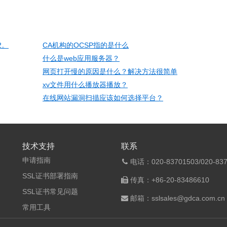
2。
CA机构的OCSP指的是什么
什么是web应用服务器？
网页打开慢的原因是什么？解决方法很简单
xv文件用什么播放器播放？
在线网站漏洞扫描应该如何选择平台？
技术支持
联系
申请指南
电话：020-83701503/020-837
SSL证书部署指南
传真：+86-20-83486610
SSL证书常见问题
邮箱：sslsales@gdca.com.cn
常用工具